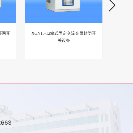
环网开
XGN15-12箱式固定交流金属封闭开
HXGN
关设备
2663